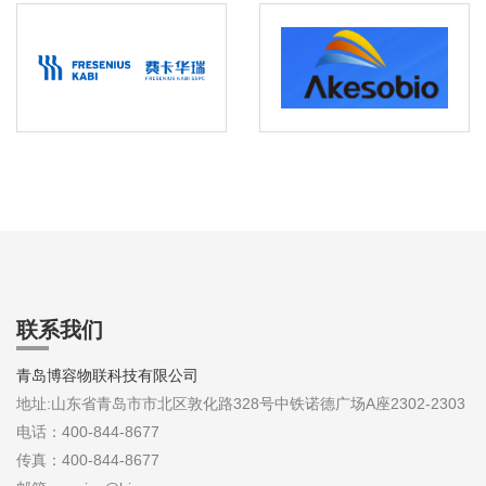
联系我们
青岛博容物联科技有限公司
地址:山东省青岛市市北区敦化路328号中铁诺德广场A座2302-2303
电话：400-844-8677
传真：400-844-8677